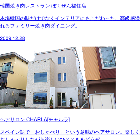
韓国焼き肉レストラン ぼくぜん福住店
本場韓国の味だけでなくインテリアにもこだわった、高級感溢
れるファミリー焼き肉ダイニング。
2009.12.28
ヘアサロン CHARLA[チャルラ]
スペイン語で「おしゃべり」という意味のヘアサロン。楽しく
おしゃべりしながら楽しいひとときをどうぞ。