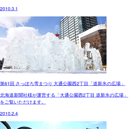
2010.3.1
第61回 さっぽろ雪まつり 大通公園西2丁目「道新氷の広場」
北海道新聞社様が運営する「大通公園西2丁目 道新氷の広場」
をご覧いただけます。
2010.2.4